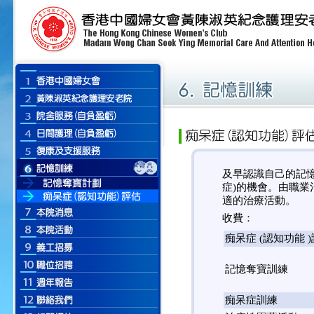
及早認識自己的記
症)的機會。由職
適的治療活動。
收費：
痴呆症 (認知功能 
記憶奪寶訓練
痴呆症訓練